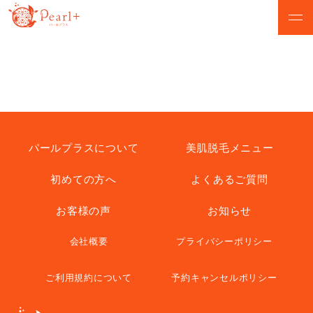
ABOUT
CAMPAIGN
パールプラスについて
脱毛キャンペーン
VOICE
MENU
お客様の声
美肌脱毛メニュー
パールプラスについて
美肌脱毛メニュー
初めての方へ
よくあるご質問
SALON
FLOW
店舗検索
初めての方へ
お客様の声
お知らせ
NEWS
Q&A
会社概要
プライバシーポリシー
お知らせ
よくあるご質問
ご利用規約について
予約キャンセルポリシー
無料カウンセリング予約