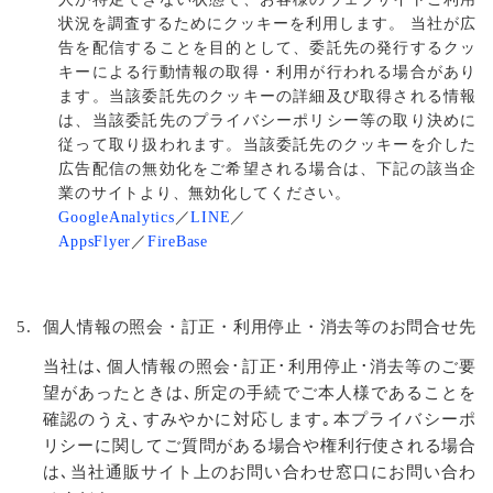
状況を調査するためにクッキーを利用します。 当社が広
告を配信することを目的として、委託先の発行するクッ
キーによる行動情報の取得・利用が行われる場合があり
ます。当該委託先のクッキーの詳細及び取得される情報
は、当該委託先のプライバシーポリシー等の取り決めに
従って取り扱われます。当該委託先のクッキーを介した
広告配信の無効化をご希望される場合は、下記の該当企
業のサイトより、無効化してください。
GoogleAnalytics
／
LINE
／
AppsFlyer
／
FireBase
5.
個人情報の照会・訂正・利用停止・消去等のお問合せ先
当社は､個人情報の照会･訂正･利用停止･消去等のご要
望があったときは､所定の手続でご本人様であることを
確認のうえ､すみやかに対応します｡本プライバシーポ
リシーに関してご質問がある場合や権利行使される場合
は､当社通販サイト上のお問い合わせ窓口にお問い合わ