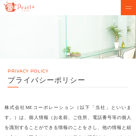
ABOUT
CAMPAIGN
パールプラスについて
脱毛キャンペーン
VOICE
MENU
お客様の声
美肌脱毛メニュー
PRIVACY POLICY
SALON
FLOW
プライバシーポリシー
店舗検索
初めての方へ
NEWS
Q&A
株式会社MEコーポレーション（以下「当社」といいま
お知らせ
よくあるご質問
す。）は、個人情報（お名前、ご住所、電話番号等の個人
を識別することができる情報のことをさし、他の情報と組
無料カウンセリング予約