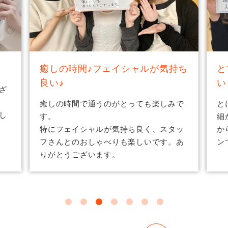
持ち
とても丁寧✨遠くからでも通いた
い！
今
ツ
みで
とにかく毎回とても丁寧です。
す
細かい気遣いもたくさんして下さり遠く
丁
タッ
からでも通いたいと思えるステキなサロ
ざ
。あ
ンです。