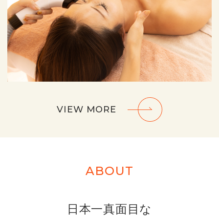
VIEW MORE
ABOUT
⽇本⼀真⾯⽬な