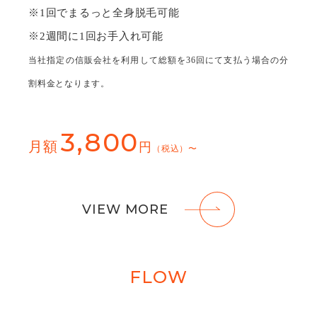
※1回でまるっと全⾝脱⽑可能
※2週間に1回お⼿⼊れ可能
当社指定の信販会社を利用して総額を36回にて支払う場合の分
割料金となります。
3,800
月額
円
（税込）〜
VIEW MORE
FLOW