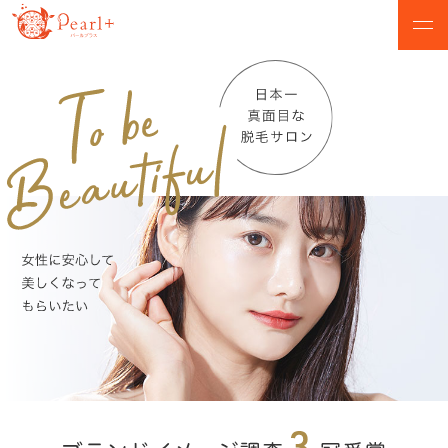
ABOUT
CAMPAIGN
パールプラスについて
脱毛キャンペーン
VOICE
MENU
お客様の声
美肌脱毛メニュー
SALON
FLOW
店舗検索
初めての方へ
NEWS
Q&A
お知らせ
よくあるご質問
無料カウンセリング予約