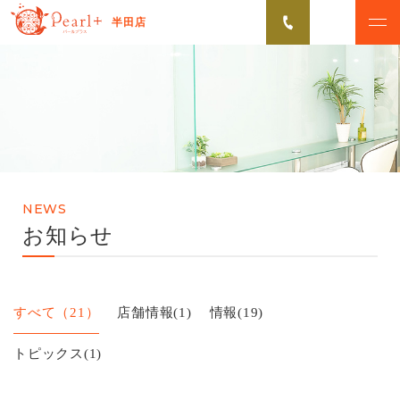
半田店
ABOUT
CAMPAIGN
パールプラスについて
脱毛キャンペーン
VOICE
MENU
お客様の声
美肌脱毛メニュー
NEWS
FLOW
NEWS
お知らせ
初めての方へ
お知らせ
Q&A
すべて（21）
店舗情報
(1)
情報
(19)
よくあるご質問
トピックス
(1)
無料カウンセリング予約