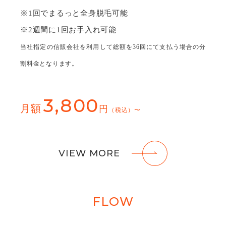
※1回でまるっと全⾝脱⽑可能
※2週間に1回お⼿⼊れ可能
当社指定の信販会社を利用して総額を36回にて支払う場合の分
割料金となります。
3,800
月額
円
（税込）〜
VIEW MORE
FLOW