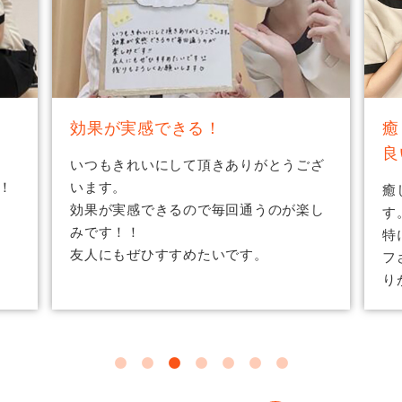
癒しの時間♪フェイシャルが気持ち
と
良い♪
い
ざ
癒しの時間で通うのがとっても楽しみで
と
し
す。
細
特にフェイシャルが気持ち良く、スタッ
か
フさんとのおしゃべりも楽しいです。あ
ン
りがとうございます。