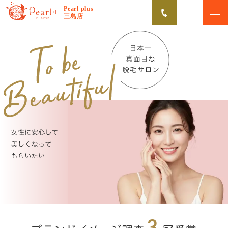
Pearl plus
三島店
ABOUT
CAMPAIGN
パールプラスについて
脱毛キャンペーン
VOICE
MENU
お客様の声
美肌脱毛メニュー
FLOW
NEWS
初めての方へ
お知らせ
Q&A
よくあるご質問
無料カウンセリング予約