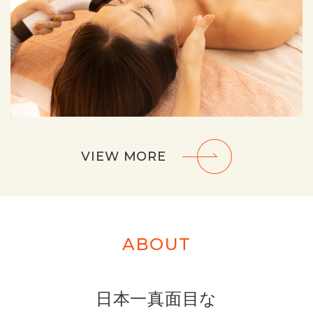
VIEW MORE
ABOUT
⽇本⼀真⾯⽬な