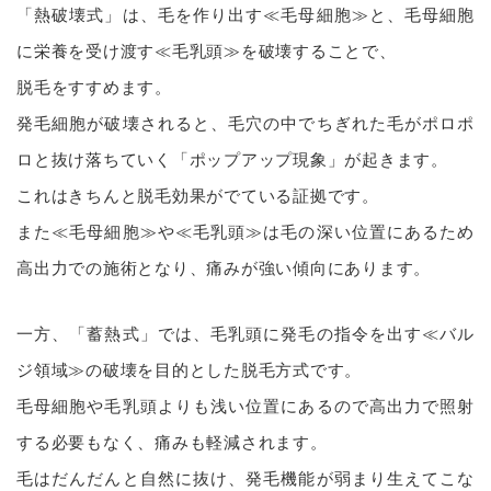
「熱破壊式」は、毛を作り出す≪毛母細胞≫と、毛母細胞
に栄養を受け渡す≪毛乳頭≫を破壊することで、
脱毛をすすめます。
発毛細胞が破壊されると、毛穴の中でちぎれた毛がポロポ
ロと抜け落ちていく「ポップアップ現象」が起きます。
これはきちんと脱毛効果がでている証拠です。
また≪毛母細胞≫や≪毛乳頭≫は毛の深い位置にあるため
高出力での施術となり、痛みが強い傾向にあります。
一方、「蓄熱式」では、毛乳頭に発毛の指令を出す≪バル
ジ領域≫の破壊を目的とした脱毛方式です。
毛母細胞や毛乳頭よりも浅い位置にあるので高出力で照射
する必要もなく、痛みも軽減されます。
毛はだんだんと自然に抜け、発毛機能が弱まり生えてこな