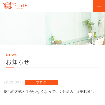
ABOUT
CAMPAIGN
パールプラスについて
脱毛キャンペーン
VOICE
MENU
お客様の声
美肌脱毛メニュー
NEWS
SALON
FLOW
お知らせ
店舗検索
初めての方へ
NEWS
Q&A
2022.07.13
ブログ
お知らせ
よくあるご質問
脱毛の方式と毛が少なくなっていく仕組み #美肌脱毛
無料カウンセリング予約