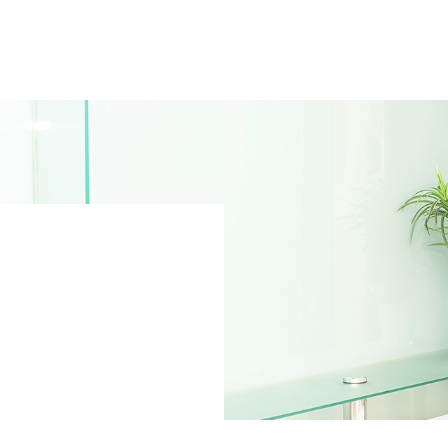
A
パー
いて
V
お客
S