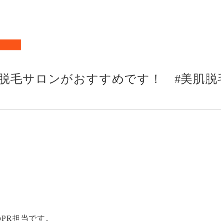
店舗
N
お知
脱毛サロンがおすすめです！ #美肌脱
sのPR担当です。