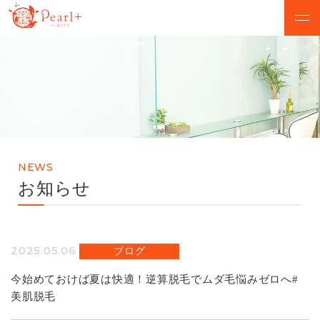
ABOUT
CAMPAIGN
パールプラスについて
脱毛キャンペーン
VOICE
MENU
お客様の声
美肌脱毛メニュー
NEWS
SALON
FLOW
お知らせ
店舗検索
初めての方へ
NEWS
Q&A
2025.05.06
ブログ
お知らせ
よくあるご質問
今始めておけば夏は快適！逆算脱毛でムダ毛悩みゼロへ#
美肌脱毛
無料カウンセリング予約