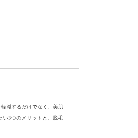
検索
初めての方へ
EWS
Q&A
らせ
よくあるご質問
無料カウンセリング予約
を軽減するだけでなく、美肌
たい3つのメリットと、脱毛