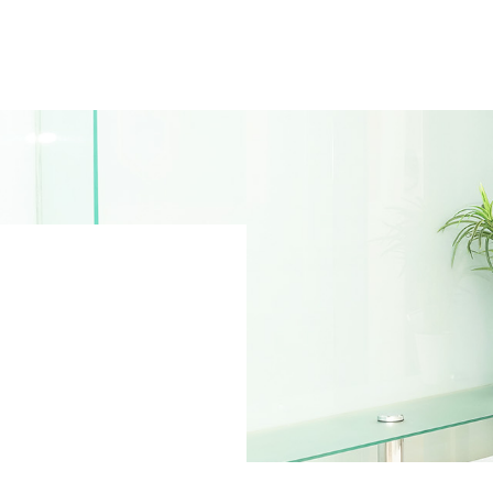
A
パー
いて
V
お客
S