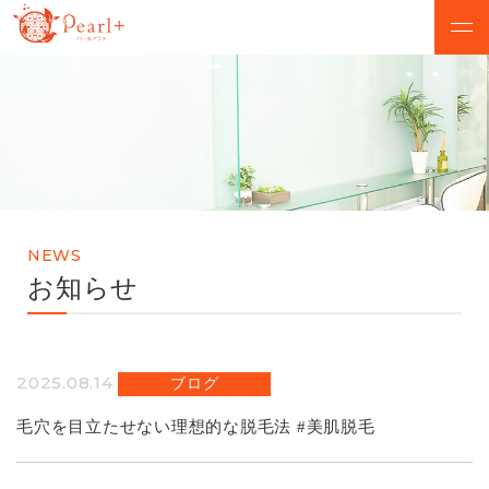
ABOUT
CAMPAIGN
パールプラスについて
脱毛キャンペーン
VOICE
MENU
お客様の声
美肌脱毛メニュー
NEWS
SALON
FLOW
お知らせ
店舗検索
初めての方へ
NEWS
Q&A
2025.08.14
ブログ
お知らせ
よくあるご質問
毛穴を目立たせない理想的な脱毛法 #美肌脱毛
無料カウンセリング予約