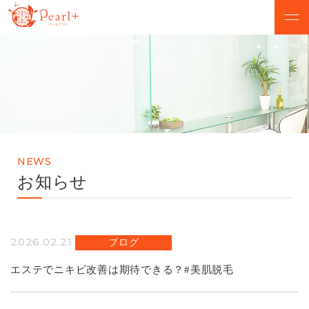
ABOUT
CAMPAIGN
パールプラスについて
脱毛キャンペーン
VOICE
MENU
お客様の声
美肌脱毛メニュー
NEWS
SALON
FLOW
お知らせ
店舗検索
初めての方へ
NEWS
Q&A
2026.02.21
ブログ
お知らせ
よくあるご質問
エステでニキビ改善は期待できる？#美肌脱毛
無料カウンセリング予約