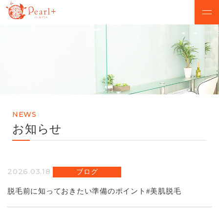
ABOUT
CAMPAIGN
パールプラスについて
脱毛キャンペーン
VOICE
MENU
お客様の声
美肌脱毛メニュー
NEWS
SALON
FLOW
お知らせ
店舗検索
初めての方へ
NEWS
Q&A
2026.03.18
ブログ
お知らせ
よくあるご質問
脱毛前に知っておきたい準備のポイント#美肌脱毛
無料カウンセリング予約