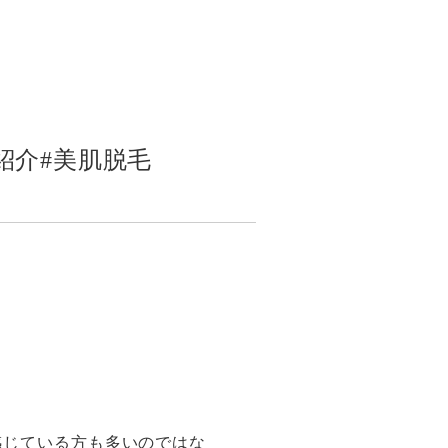
検索
初めての方へ
EWS
Q&A
らせ
よくあるご質問
紹介#美肌脱毛
無料カウンセリング予約
感じている方も多いのではな