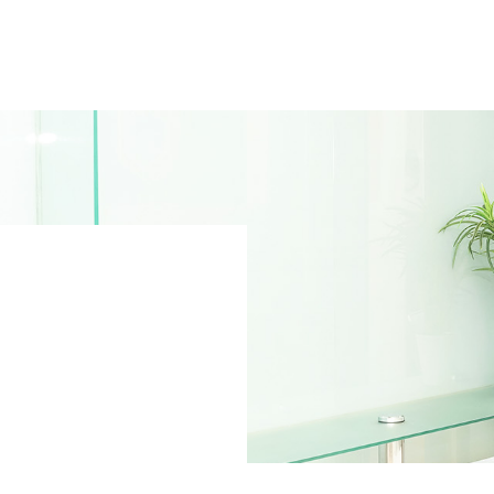
A
パー
いて
V
お客
S