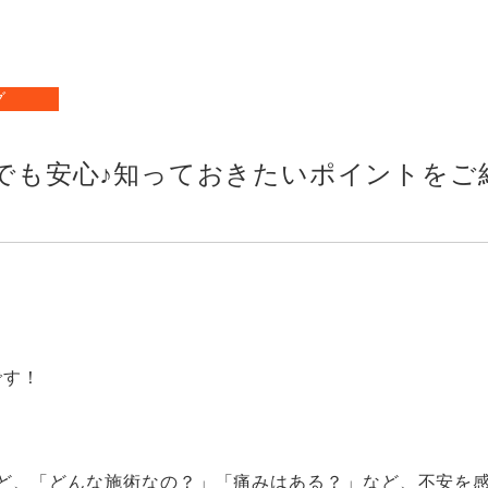
店舗
N
グ
お知
毛でも安心♪知っておきたいポイントをご
sです！
れど、「どんな施術なの？」「痛みはある？」など、不安を