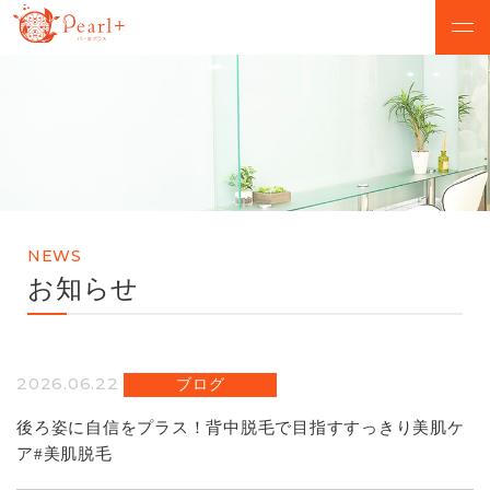
ABOUT
CAMPAIGN
パールプラスについて
脱毛キャンペーン
VOICE
MENU
お客様の声
美肌脱毛メニュー
NEWS
SALON
FLOW
お知らせ
店舗検索
初めての方へ
NEWS
Q&A
2026.06.22
ブログ
お知らせ
よくあるご質問
後ろ姿に自信をプラス！背中脱毛で目指すすっきり美肌ケ
ア#美肌脱毛
無料カウンセリング予約