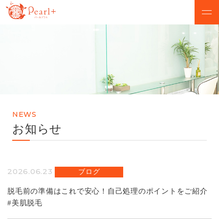
ABOUT
CAMPAIGN
パールプラスについて
脱毛キャンペーン
VOICE
MENU
お客様の声
美肌脱毛メニュー
NEWS
SALON
FLOW
お知らせ
店舗検索
初めての方へ
NEWS
Q&A
2026.06.23
ブログ
お知らせ
よくあるご質問
脱毛前の準備はこれで安心！自己処理のポイントをご紹介
#美肌脱毛
無料カウンセリング予約