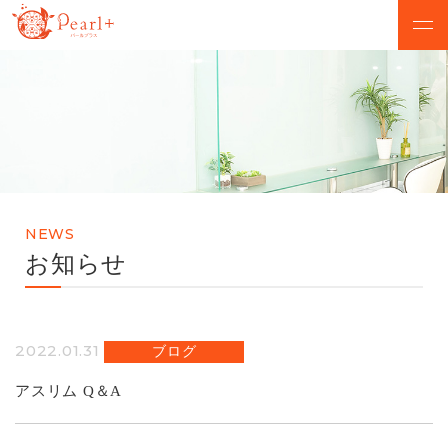
ABOUT
CAMPAIGN
パールプラスについて
脱毛キャンペーン
VOICE
MENU
お客様の声
美肌脱毛メニュー
NEWS
SALON
FLOW
お知らせ
店舗検索
初めての方へ
NEWS
Q&A
2022.01.31
ブログ
お知らせ
よくあるご質問
アスリム Q＆A
無料カウンセリング予約