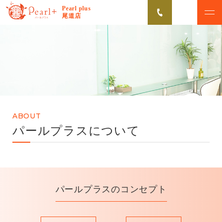
Pearl plus
尾道店
ABOUT
CAMPAIGN
パールプラスについて
脱毛キャンペーン
VOICE
MENU
お客様の声
美肌脱毛メニュー
ABOUT
FLOW
NEWS
パールプラスについて
初めての方へ
お知らせ
Q&A
よくあるご質問
パールプラスのコンセプト
無料カウンセリング予約