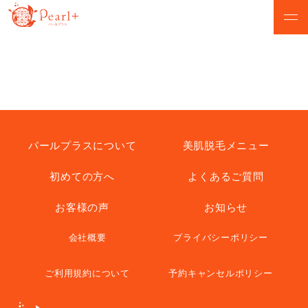
ABOUT
CAMPAIGN
パールプラスについて
脱毛キャンペーン
VOICE
MENU
お客様の声
美肌脱毛メニュー
パールプラスについて
美肌脱毛メニュー
初めての方へ
よくあるご質問
SALON
FLOW
店舗検索
初めての方へ
お客様の声
お知らせ
NEWS
Q&A
会社概要
プライバシーポリシー
お知らせ
よくあるご質問
ご利用規約について
予約キャンセルポリシー
無料カウンセリング予約