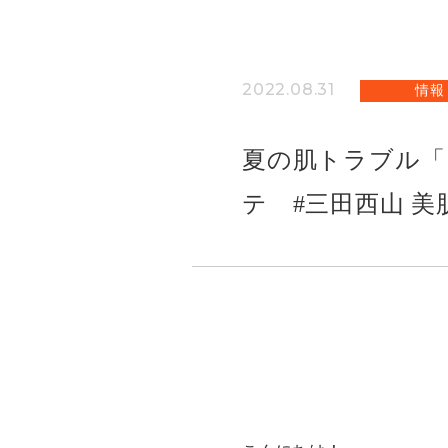
2022.08.31
情報
夏の肌トラブル「
テ #三田西山 美