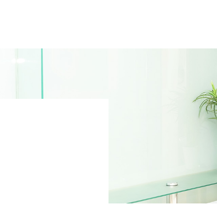
A
パー
いて
V
お客
F