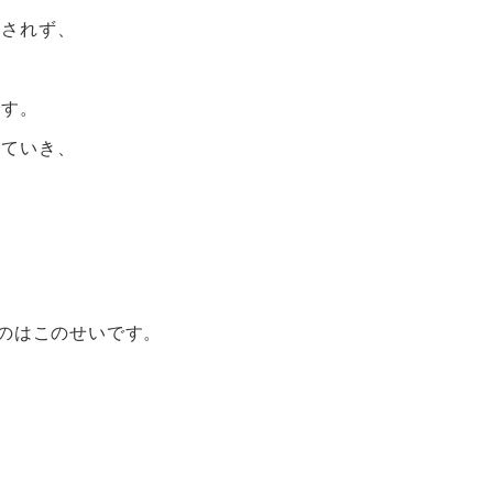
出されず、
です。
れていき、
るのはこのせいです。
。