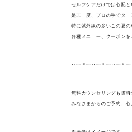
セルフケアだけでは心配と
是非一度、プロの手でター
特に紫外線の多いこの夏の
各種メニュー、クーポンを
‥┈＊┈‥┈＊┈‥┈＊┈
無料カウンセリングも随時
みなさまからのご予約、心
※画像はイメージです。