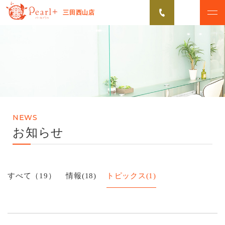
三田西山店
ABOUT
CAMPAIGN
パールプラスについて
脱毛キャンペーン
VOICE
MENU
お客様の声
美肌脱毛メニュー
NEWS
FLOW
NEWS
お知らせ
初めての方へ
お知らせ
Q&A
すべて（19）
情報
(18)
トピックス
(1)
よくあるご質問
無料カウンセリング予約