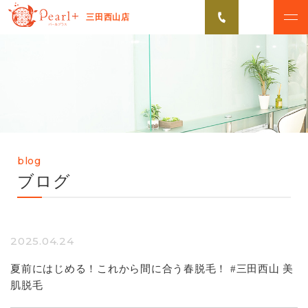
三田西山店
ABOUT
CAMPAIGN
パールプラスについて
脱毛キャンペーン
VOICE
MENU
お客様の声
美肌脱毛メニュー
blog
FLOW
NEWS
ブログ
初めての方へ
お知らせ
Q&A
2025.04.24
よくあるご質問
夏前にはじめる！これから間に合う春脱毛！ #三田西山 美
肌脱毛
無料カウンセリング予約