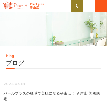
Pearl plus
津山店
ABOUT
CAMPAIGN
パールプラスについて
脱毛キャンペーン
VOICE
MENU
お客様の声
美肌脱毛メニュー
blog
FLOW
NEWS
ブログ
初めての方へ
お知らせ
Q&A
2024.04.18
よくあるご質問
パールプラスの脱毛で美肌になる秘密…！ ＃津山 美肌脱
毛
無料カウンセリング予約