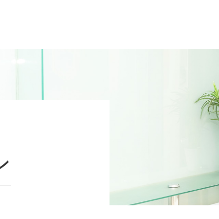
A
パー
いて
V
ン
お客
F