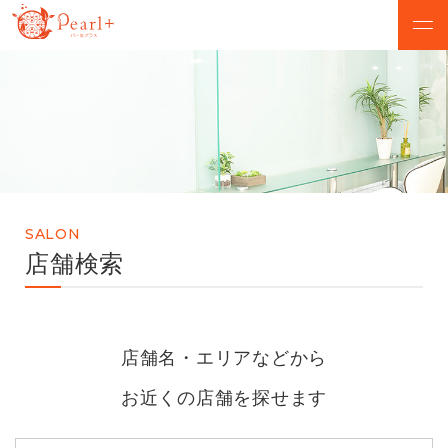
ABOUT
CAMPAIGN
パールプラスについて
脱毛キャンペーン
VOICE
MENU
お客様の声
美肌脱毛メニュー
SALON
SALON
FLOW
店舗検索
店舗検索
初めての方へ
NEWS
Q&A
店舗名・エリアなどから
お知らせ
よくあるご質問
お近くの店舗を探せます
無料カウンセリング予約